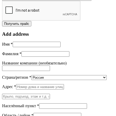
Add address
Имя
*
Фамилия
*
Название компании
(необязательно)
Страна/регион
*
Адрес
*
Крыло,
подъезд,
этаж
Населённый пункт
*
и
т.д.
(необязательно)
Область / район
*