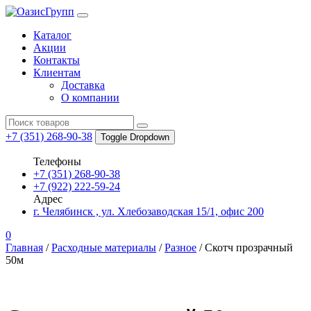
Каталог
Акции
Контакты
Клиентам
Доставка
О компании
Search
for:
+7 (351) 268-90-38
Toggle Dropdown
Телефоны
+7 (351) 268-90-38
+7 (922) 222-59-24
Адрес
г. Челябинск , ул. Хлебозаводская 15/1, офис 200
0
Главная
/
Расходные материалы
/
Разное
/ Скотч прозрачный
50м