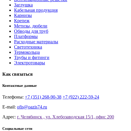
Заглушка
Кабельная продукция
Карнизы
Крепеж
Метизы, дюбели
Обводы для труб
Платформы
Расходные материалы
Светотехника
Термокольца
Трубы и фитинги
Электротовары
Как связаться
Контактные данные
Телефоны:
+7 (351) 268-90-38
+7 (922) 222-59-24
E-mail:
ofis@oazis74.ru
Адрес:
г. Челябинск , ул. Хлебозаводская 15/1, офис 200
Социальные сети