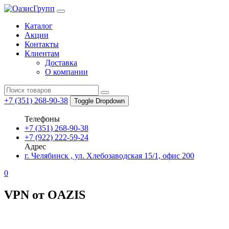
Каталог
Акции
Контакты
Клиентам
Доставка
О компании
Search
for:
+7 (351) 268-90-38
Toggle Dropdown
Телефоны
+7 (351) 268-90-38
+7 (922) 222-59-24
Адрес
г. Челябинск , ул. Хлебозаводская 15/1, офис 200
0
VPN от OAZIS